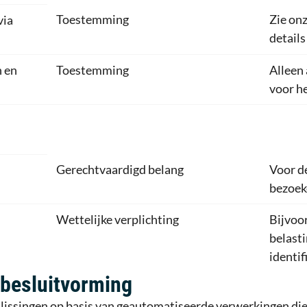
Toestemming
Zie on
via
details
 en
Toestemming
Alleen 
voor h
Gerechtvaardigd belang
Voor d
bezoek
Wettelijke verplichting
Bijvoo
belast
identif
besluitvorming
issingen op basis van geautomatiseerde verwerkingen die 