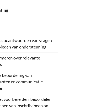
hting
et beantwoorden van vragen
 bieden van ondersteuning
ormeren over relevante
s
e beoordeling van
itanten en communicatie
er
et voorbereiden, beoordelen
enen van inschrijvingen op