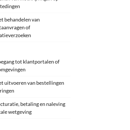
tedingen
et behandelen van
taanvragen of
atieverzoeken
oegang tot klantportalen of
omgevingen
et uitvoeren van bestellingen
eringen
cturatie, betaling en naleving
cale wetgeving