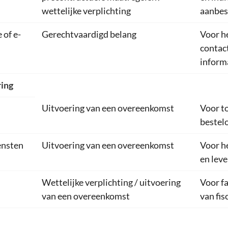
wettelijke verplichting
aanbes
 of e-
Gerechtvaardigd belang
Voor h
contac
inform
ring
Uitvoering van een overeenkomst
Voor t
bestel
ensten
Uitvoering van een overeenkomst
Voor h
en lev
Wettelijke verplichting / uitvoering
Voor fa
van een overeenkomst
van fis