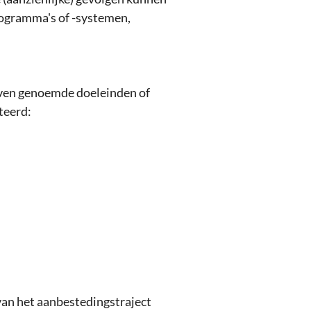
ogramma's of -systemen,
oven genoemde doeleinden of
teerd:
van het aanbestedingstraject