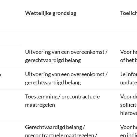
Wettelijke grondslag
Toelic
Uitvoering van een overeenkomst /
Voor h
gerechtvaardigd belang
of het
n
Uitvoering van een overeenkomst /
Je inf
gerechtvaardigd belang
update
Toestemming / precontractuele
Voor d
maatregelen
sollic
hierov
Gerechtvaardigd belang /
Voor h
precontractuele maatregelen /
en indi